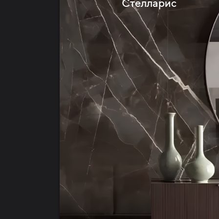
Стелларис