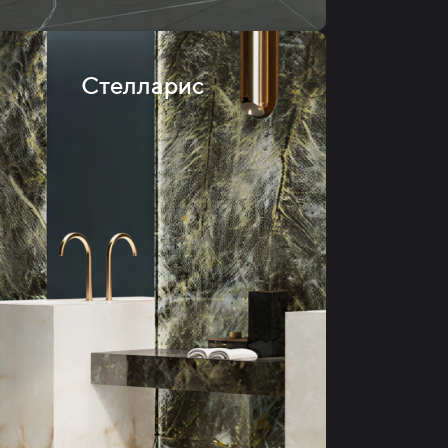
Стелларис