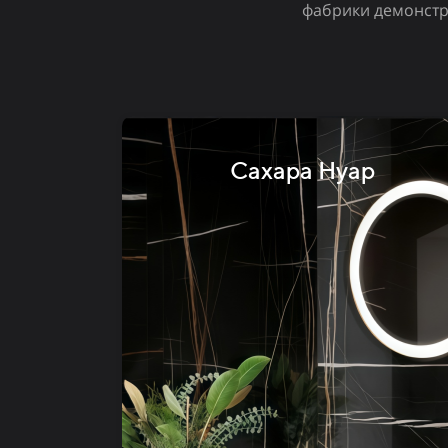
фабрики демонстри
Сахара Нуар